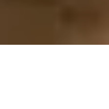
À mesure que les musées s'appuient de plus en
plus sur la billetterie numérique, ils héritent
également des risques et des défis de sécurité liés
à l'exploitation en ligne.
La fraude, les attaques de bots et l'exploitation des
failles de contrôle d'accès ne sont plus des risques
abstraits. Ce sont des réalités documentées et
croissantes pour les institutions culturelles de