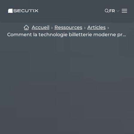
Skip to main content
Skip to footer
SECUTIX
FR
Ope
Accueil
Ressources
Articles
Comment la technologie billetterie moderne protège les musées