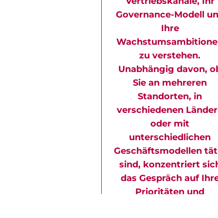
Vertriebskanäle, Ihr
Governance-Modell u
Ihre
Wachstumsambitione
zu verstehen.
Unabhängig davon, o
Sie an mehreren
Standorten, in
verschiedenen Lände
oder mit
unterschiedlichen
Geschäftsmodellen tät
sind, konzentriert sic
das Gespräch auf Ihr
Prioritäten und
operativen