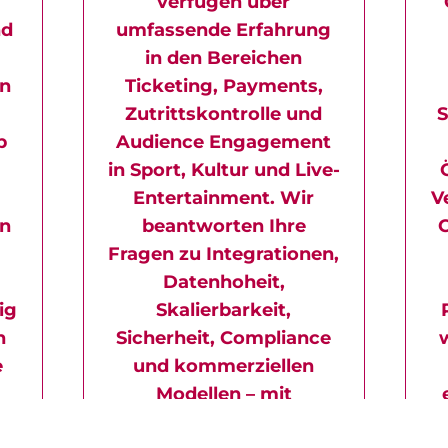
verfügen über
nd
umfassende Erfahrung
in den Bereichen
n
Ticketing, Payments,
Zutrittskontrolle und
S
b
Audience Engagement
in Sport, Kultur und Live-
Entertainment. Wir
V
rn
beantworten Ihre
C
Fragen zu Integrationen,
Datenhoheit,
ig
Skalierbarkeit,
h
Sicherheit, Compliance
e
und kommerziellen
Modellen – mit
praxisnahen Einblicken,