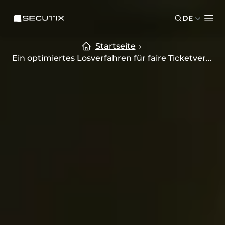
Skip to main content
Skip to footer
SECUTIX
DE
Ope
Startseite
Ein optimiertes Losverfahren für faire Ticketvergabe