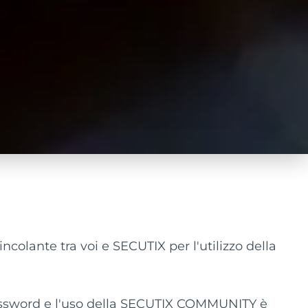
olante tra voi e SECUTIX per l'utilizzo della
 password e l'uso della SECUTIX COMMUNITY è