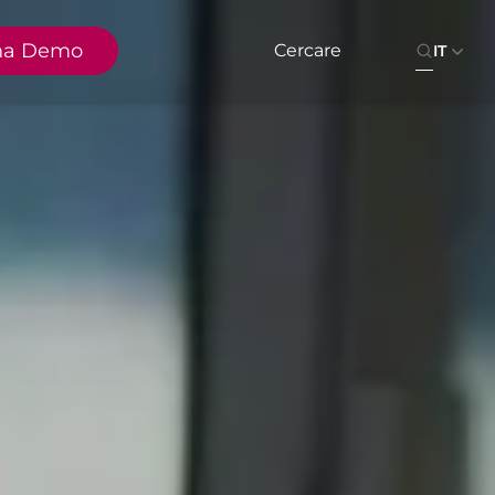
na Demo
IT