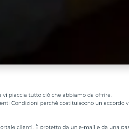
vi piaccia tutto ciò che abbiamo da offrire.
ti Condizioni perché costituiscono un accordo vinc
 portale clienti. È protetto da un'e-mail e da una