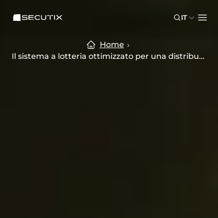
Skip to main content
Skip to footer
SECUTIX
IT
Ope
Home
Il sistema a lotteria ottimizzato per una distribuzione equa dei biglietti