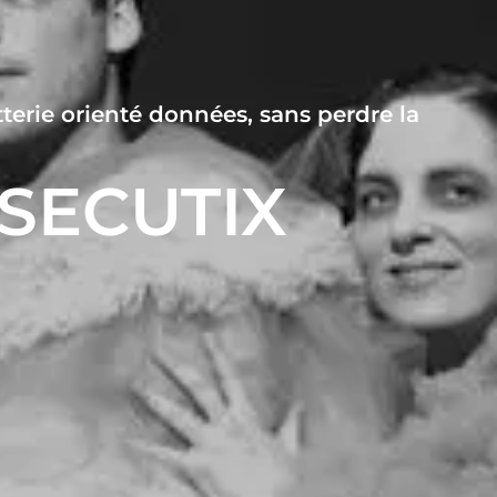
terie orienté données, sans perdre la
t SECUTIX