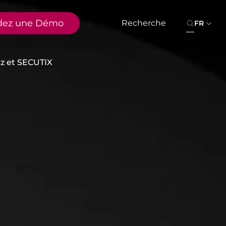
ez une Démo
FR
az et SECUTIX