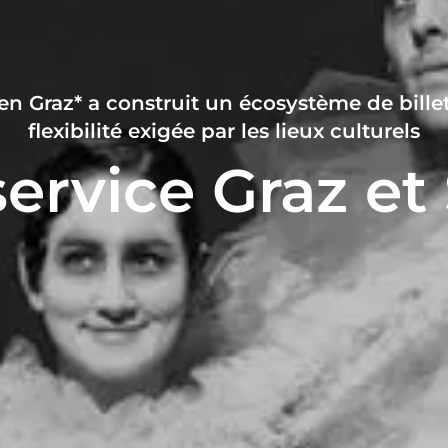
 Graz* a construit un écosystème de billet
flexibilité exigée par les lieux culturels
ervice Graz e