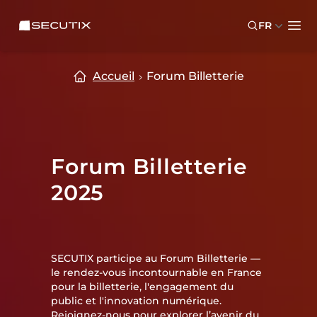
Skip to main content
Skip to footer
SECUTIX
FR
Ope
Accueil
Forum Billetterie
Forum Billetterie
2025
SECUTIX participe au Forum Billetterie —
le rendez-vous incontournable en France
pour la billetterie, l'engagement du
public et l'innovation numérique.
Rejoignez-nous pour explorer l’avenir du