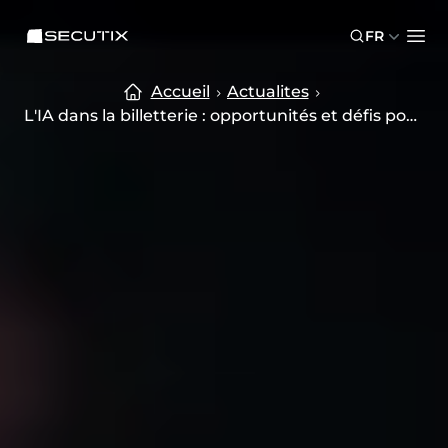
Skip to main content
Skip to footer
SECUTIX
FR
Ope
Accueil
Actualites
L'IA dans la billetterie : opportunités et défis pour l'industrie événementi