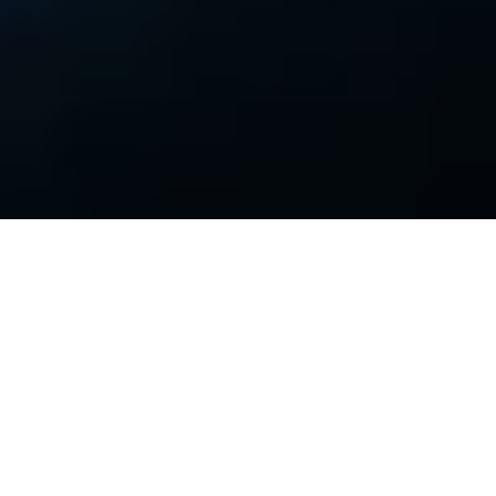
En pleine Coupe du Monde du Rugby
et à l’aube de Paris 2024, la question de
L’IA en relation avec l‘organisation
d’évènements d’ampleur internationale
est d’actualité.
Rafa Jimenez
, Vice-Président Produits chez